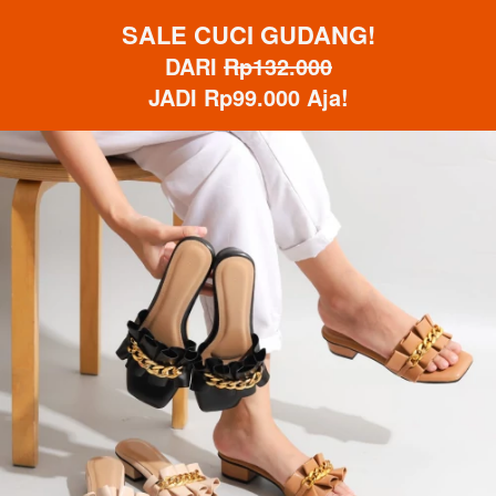
SALE CUCI GUDANG!
DARI 
Rp132.000
JADI Rp99.000 Aja!