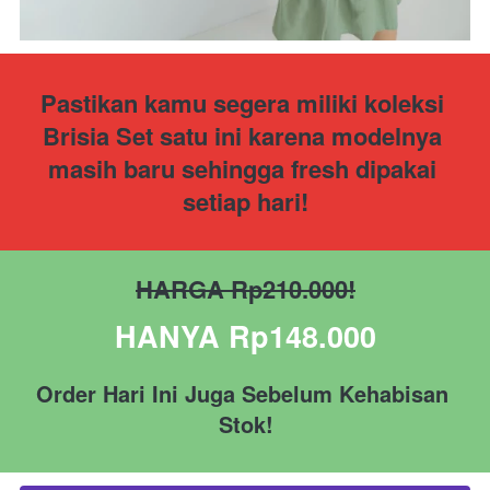
Pastikan kamu segera miliki koleksi 
Brisia Set satu ini karena modelnya 
masih baru sehingga fresh dipakai 
setiap hari!
HARGA Rp210.000!
HANYA Rp148.000
Order Hari Ini Juga Sebelum Kehabisan 
Stok!