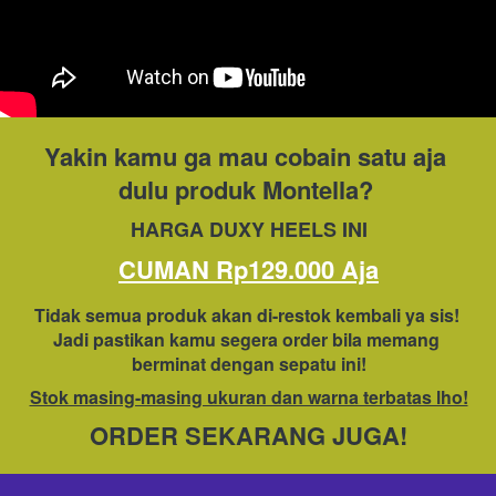
Yakin kamu ga mau cobain satu aja 
dulu produk Montella? 
HARGA DUXY HEELS INI
CUMAN Rp129.000 Aja
Tidak semua produk akan di-restok kembali ya sis! 
Jadi pastikan kamu segera order bila memang 
berminat dengan sepatu ini!
Stok masing-masing ukuran dan warna terbatas lho!
ORDER SEKARANG JUGA!