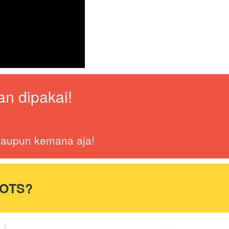
n dipakai!
 maupun kemana aja!
OTS?