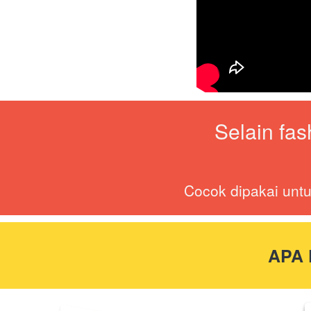
Selain fa
Cocok dipakai untu
APA