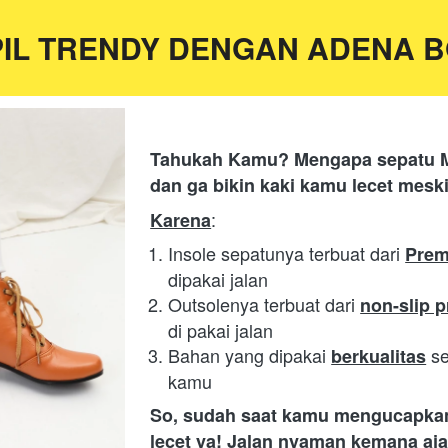
IL TRENDY DENGAN ADENA 
Tahukah Kamu? Mengapa sepatu Mo
dan ga bikin kaki kamu lecet meski
:
Karena
Insole sepatunya terbuat dari 
Prem
dipakai jalan
Outsolenya terbuat dari 
non-slip 
di pakai jalan
Bahan yang dipakai 
se
berkualitas
kamu
So, sudah saat kamu mengucapka
lecet ya
! Jalan nyaman kemana aja 