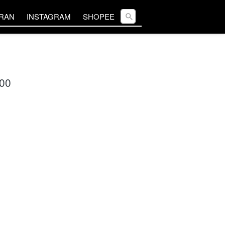
Cari ...
Cari ...
ARAN
ARAN
INSTAGRAM
INSTAGRAM
SHOPEE
SHOPEE
00