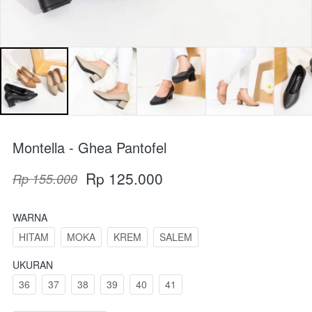
Montella - Ghea Pantofel
Rp 125.000
Rp 155.000
WARNA
HITAM
MOKA
KREM
SALEM
UKURAN
36
37
38
39
40
41