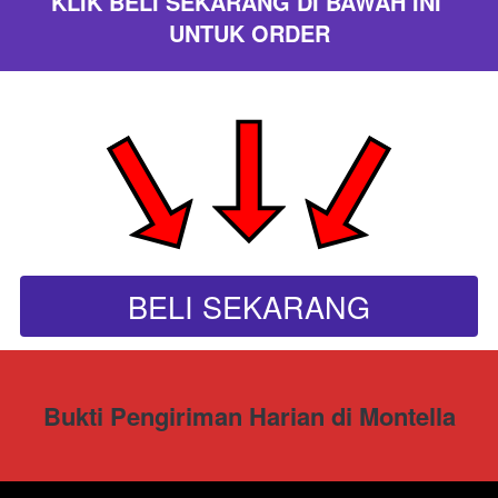
KLIK BELI SEKARANG DI BAWAH INI 
UNTUK ORDER
BELI SEKARANG
`
Bukti Pengiriman Harian di Montella