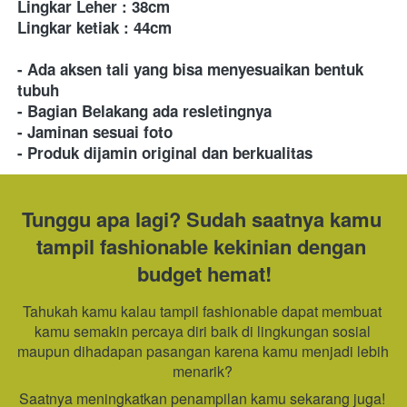
Lingkar Leher : 38cm
Lingkar ketiak : 44cm
- Ada aksen tali yang bisa menyesuaikan bentuk 
tubuh
- Bagian Belakang ada resletingnya
- Jaminan sesuai foto
- Produk dijamin original dan berkualitas
Tunggu apa lagi? Sudah saatnya kamu 
tampil fashionable kekinian dengan 
budget hemat!
Tahukah kamu kalau tampil fashionable dapat membuat 
kamu semakin percaya diri baik di lingkungan sosial 
maupun dihadapan pasangan karena kamu menjadi lebih 
menarik? 
Saatnya meningkatkan penampilan kamu sekarang juga! 