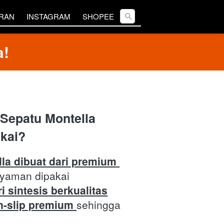
Cari ...
Cari ...
ARAN
ARAN
INSTAGRAM
INSTAGRAM
SHOPEE
SHOPEE
a!
epatu Montella 
kai?
la dibuat dari premium 
yaman dipakai 
i sintesis berkualitas
n-slip premium 
sehingga 