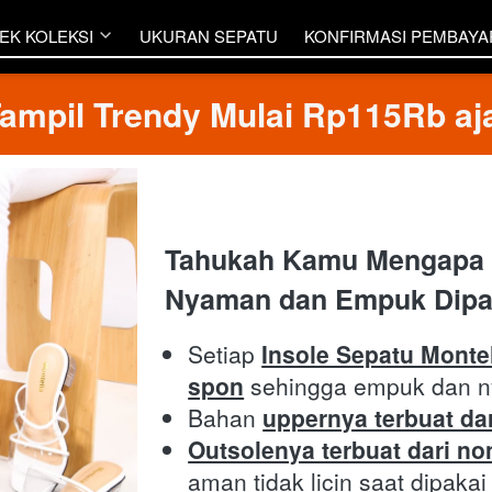
EK KOLEKSI
EK KOLEKSI
UKURAN SEPATU
UKURAN SEPATU
KONFIRMASI PEMBAY
KONFIRMASI PEMBAY
ampil Trendy Mulai Rp115Rb aj
Tahukah Kamu Mengapa S
Nyaman dan Empuk Dipa
Setiap 
Insole Sepatu Montel
spon
 sehingga empuk dan n
Bahan 
uppernya terbuat dar
Outsolenya terbuat dari no
aman tidak licin saat dipakai