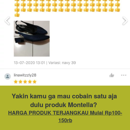
Yakin kamu ga mau cobain satu aja 
dulu produk Montella?  
HARGA PRODUK TERJANGKAU Mulai Rp100-
150rb