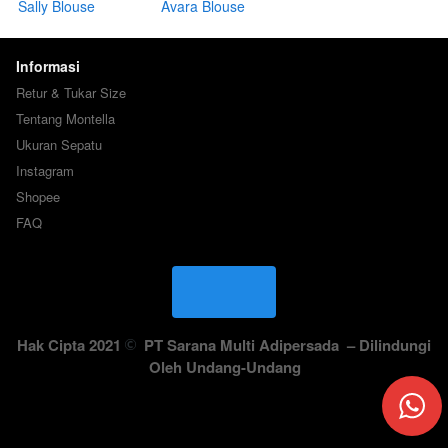
Sally Blouse
Avara Blouse
Long Sleeve Blouse
Informasi
Retur & Tukar Size
Tentang Montella
Ukuran Sepatu
Instagram
Shopee
FAQ
Hak Cipta 2021 
PT Sarana Multi Adipersada
 – Dilindungi 
Oleh Undang-Undang