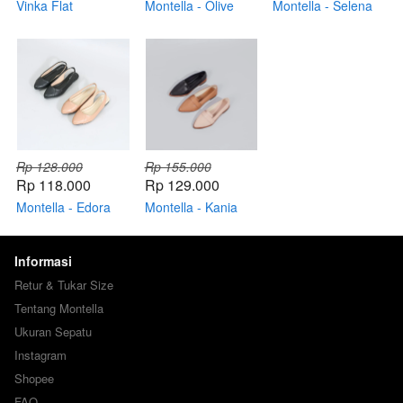
Vinka Flat
Montella - Olive
Montella - Selena
Flat
Flat
Rp 128.000
Rp 155.000
Rp 118.000
Rp 129.000
Montella - Edora
Montella - Kania
Flat
Flat
Informasi
Retur & Tukar Size
Tentang Montella
Ukuran Sepatu
Instagram
Shopee
FAQ